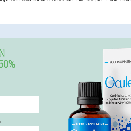
N
50%
n