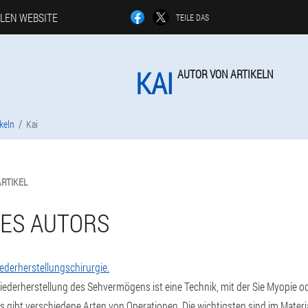
LLEN WEBSITE
TEILE DAS
KAI
AUTOR VON ARTIKELN
keln
Kai
ARTIKEL
DES AUTORS
ederherstellungschirurgie.
iederherstellung des Sehvermögens ist eine Technik, mit der Sie Myopie o
s gibt verschiedene Arten von Operationen. Die wichtigsten sind im Materi