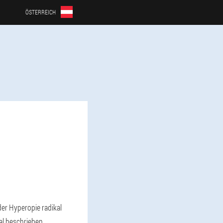
ÖSTERREICH
der Hyperopie radikal
al beschrieben.