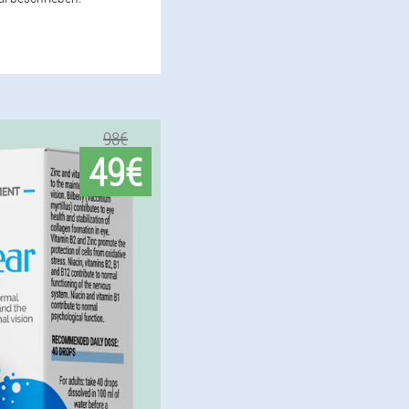
98€
49€