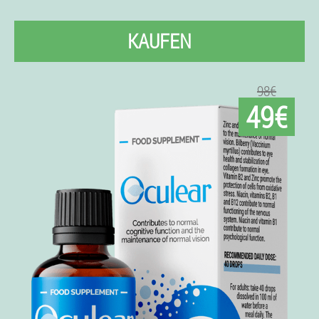
KAUFEN
98€
49€