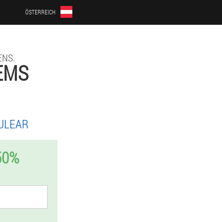
ÖSTERREICH
NS.
EMS
ULEAR
50%