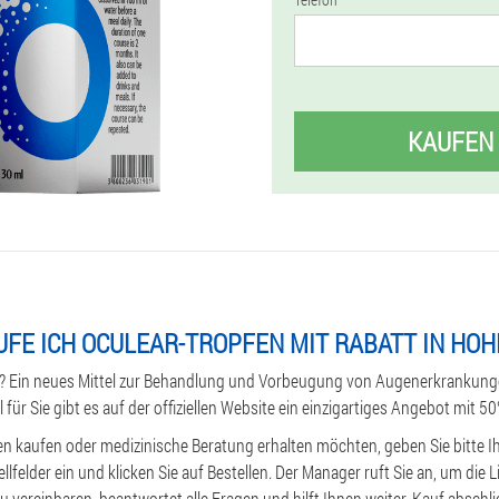
KAUFEN
UFE ICH OCULEAR-TROPFEN MIT RABATT IN HO
 Ein neues Mittel zur Behandlung und Vorbeugung von Augenerkrankungen
l für Sie gibt es auf der offiziellen Website ein einzigartiges Angebot mit 5
en kaufen oder medizinische Beratung erhalten möchten, geben Sie bitte
llfelder ein und klicken Sie auf Bestellen. Der Manager ruft Sie an, um die 
ereinbaren, beantwortet alle Fragen und hilft Ihnen weiter. Kauf abschli