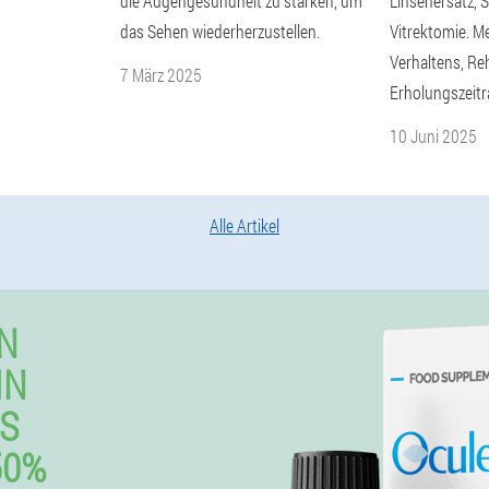
die Augengesundheit zu stärken, um
Linsenersatz, S
das Sehen wiederherzustellen.
Vitrektomie. M
Verhaltens, Reh
7 März 2025
Erholungszeitr
10 Juni 2025
Alle Artikel
N
IN
S
50%