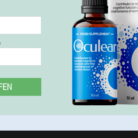
n
FEN