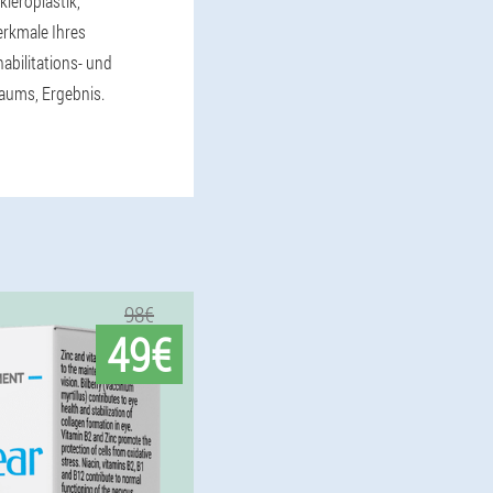
kleroplastik,
erkmale Ihres
abilitations- und
aums, Ergebnis.
98€
49€