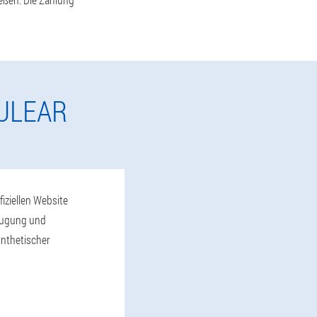
ULEAR
iziellen Website
beugung und
nthetischer