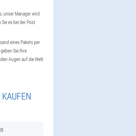
us, unser Manager wird
 Sie es bei der Post
rsand eines Pakets per
 geben Sie Ihre
nden Augen auf die Welt:
E KAUFEN
AR