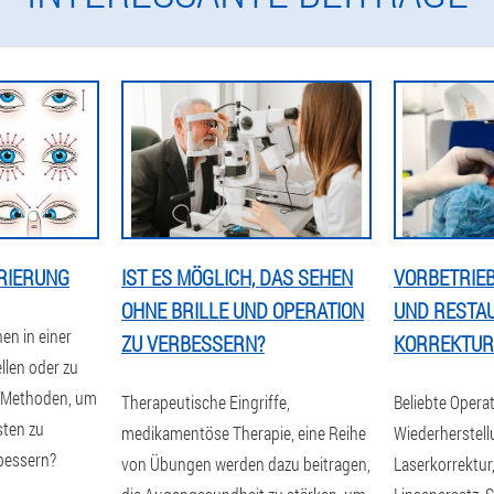
RIERUNG
IST ES MÖGLICH, DAS SEHEN
VORBETRIEB
OHNE BRILLE UND OPERATION
UND RESTA
en in einer
ZU VERBESSERN?
KORREKTUR:
len oder zu
d Methoden, um
Therapeutische Eingriffe,
Beliebte Opera
sten zu
medikamentöse Therapie, eine Reihe
Wiederherstell
rbessern?
von Übungen werden dazu beitragen,
Laserkorrektur,