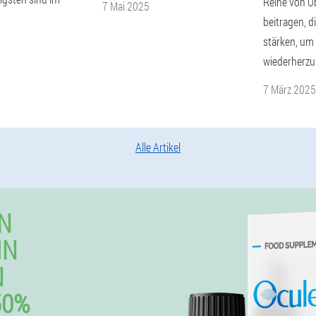
Reihe von 
7 Mai 2025
beitragen, 
stärken, um
wiederherzus
7 März 2025
Alle Artikel
N
IN
N
50%