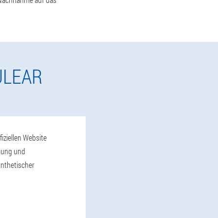
ULEAR
iziellen Website
ugung und
nthetischer