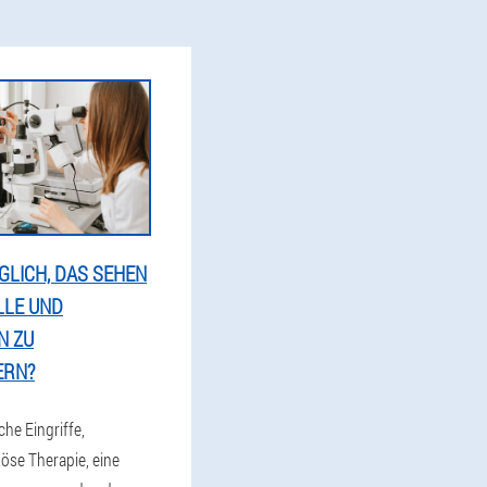
ÖGLICH, DAS SEHEN
LLE UND
N ZU
ERN?
he Eingriffe,
se Therapie, eine