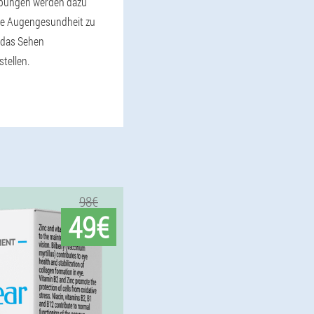
Übungen werden dazu
die Augengesundheit zu
 das Sehen
tellen.
98€
49€