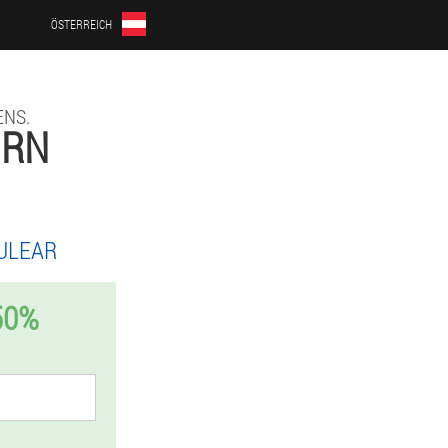
ÖSTERREICH
NS.
IRN
ULEAR
50%