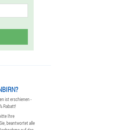
NBIRN?
 ist erschienen -
0% Rabatt!
itte Ihre
ie, beantwortet alle
r Nachnahme auf das