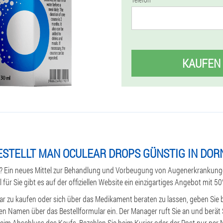
KAUFEN
ESTELLT MAN OCULEAR DROPS GÜNSTIG IN DOR
 Ein neues Mittel zur Behandlung und Vorbeugung von Augenerkrankungen
l für Sie gibt es auf der offiziellen Website ein einzigartiges Angebot mit 5
r zu kaufen oder sich über das Medikament beraten zu lassen, geben Sie b
 Namen über das Bestellformular ein. Der Manager ruft Sie an und berät S
beim Abschluss des Kaufs. Bezahlen Sie beim Kurier oder der Post nur pe