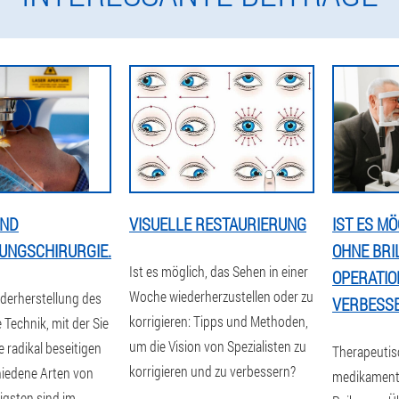
UND
VISUELLE RESTAURIERUNG
IST ES M
UNGSCHIRURGIE.
OHNE BRI
Ist es möglich, das Sehen in einer
OPERATIO
Woche wiederherzustellen oder zu
ederherstellung des
VERBESS
korrigieren: Tipps und Methoden,
Technik, mit der Sie
um die Vision von Spezialisten zu
 radikal beseitigen
Therapeutisc
korrigieren und zu verbessern?
hiedene Arten von
medikamentö
igsten sind im