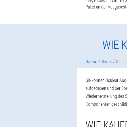
Paket an der Ausgabestel
WIE 
Oculear
Städte
Dornbi
Sie können Oculear Augen
aufgegeben und per Sped
Wiederherstellung des 
Komponenten geschädi
WIE KAUF