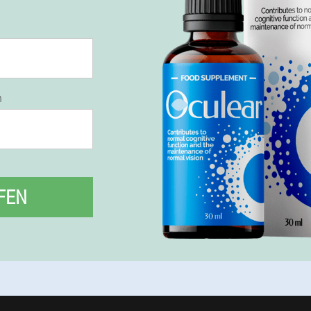
n
FEN