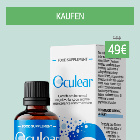
KAUFEN
98€
49€