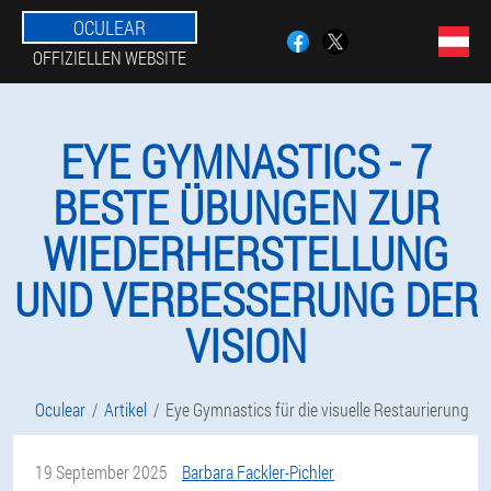
OCULEAR
OFFIZIELLEN WEBSITE
EYE GYMNASTICS - 7
BESTE ÜBUNGEN ZUR
WIEDERHERSTELLUNG
UND VERBESSERUNG DER
VISION
Oculear
Artikel
Eye Gymnastics für die visuelle Restaurierung
19 September 2025
Barbara Fackler-Pichler