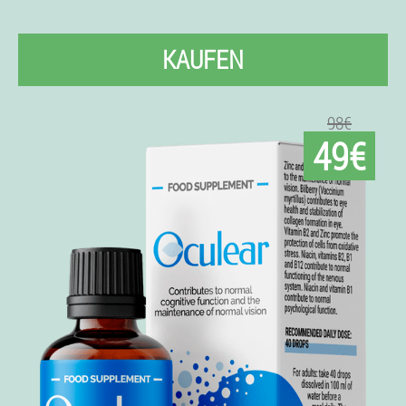
KAUFEN
98€
49€