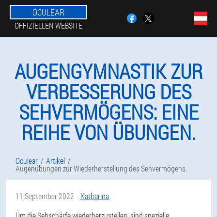
OCULEAR
OFFIZIELLEN WEBSITE
AUGENGYMNASTIK ZUR
VERBESSERUNG DES
SEHVERMÖGENS: EINE
REIHE VON ÜBUNGEN.
Oculear
Artikel
Augenübungen zur Wiederherstellung des Sehvermögens.
11 September 2022
Katharina
Um die Sehschärfe wiederherzustellen, sind spezielle