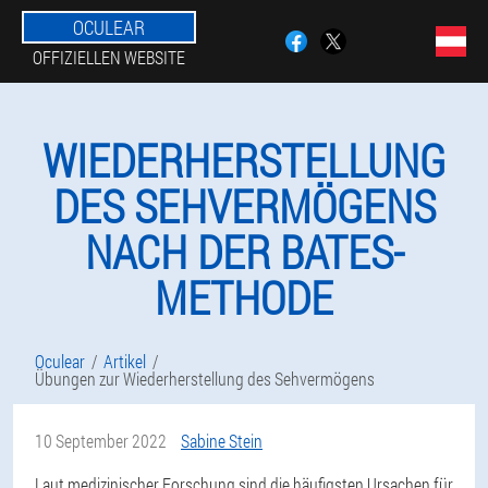
OCULEAR
OFFIZIELLEN WEBSITE
WIEDERHERSTELLUNG
DES SEHVERMÖGENS
NACH DER BATES-
METHODE
Oculear
Artikel
Übungen zur Wiederherstellung des Sehvermögens
10 September 2022
Sabine Stein
Laut medizinischer Forschung sind die häufigsten Ursachen für